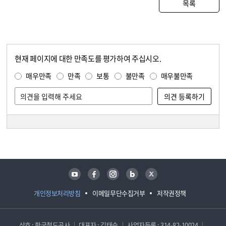
목록
현재 페이지에 대한 만족도를 평가하여 주십시오.
콘텐츠 만족도 조사
만족도 조사
매우만족
만족
보통
불만족
매우불만족
담당자 정보
담당자 정보
유튜브
페이스북
인스타그램
블로그
트위터
개인정보처리방침
이메일무단수집거부
저작권정책
상호 : 한국철도공사
대표자 : 김태승
사업자등록 : 314-82-10024