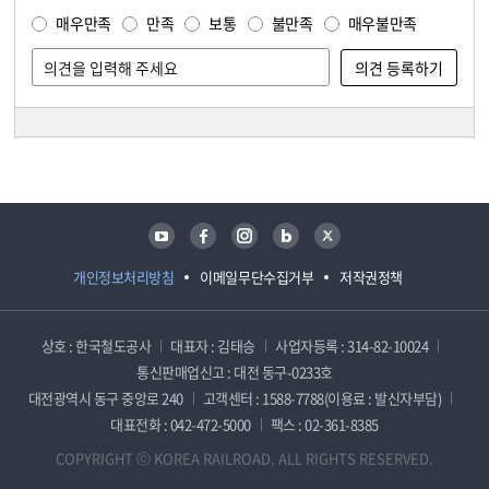
매우만족
만족
보통
불만족
매우불만족
담당자 정보
담당자 정보
유튜브
페이스북
인스타그램
블로그
트위터
개인정보처리방침
이메일무단수집거부
저작권정책
상호 : 한국철도공사
대표자 : 김태승
사업자등록 : 314-82-10024
통신판매업신고 : 대전 동구-0233호
대전광역시 동구 중앙로 240
고객센터 : 1588-7788(이용료 : 발신자부담)
대표전화 : 042-472-5000
팩스 : 02-361-8385
COPYRIGHT ⓒ KOREA RAILROAD. ALL RIGHTS RESERVED.