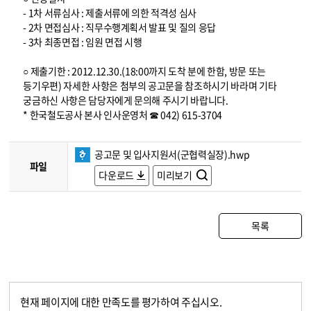
- 1차 서류심사 : 제출서류에 의한 적격성 심사
- 2차 면접심사 : 직무수행계획서 발표 및 질의 응답
- 3차 최종면접 : 임원 면접 시행
○ 제출기한 : 2012.12.30.(18:00까지 도착 분에 한함, 방문 또는
등기우편) 자세한 사항은 첨부의 공고문을 참조하시기 바라며 기타
궁금하신 사항은 담당자에게 문의해 주시기 바랍니다.
* 한국철도공사 본사 인사운영처 ☎ 042) 615-3704
공고문 및 입사지원서(군협력실장).hwp
파일
다운로드
미리보기
목록
현재 페이지에 대한 만족도를 평가하여 주십시오.
콘텐츠 만족도 조사
만족도 조사