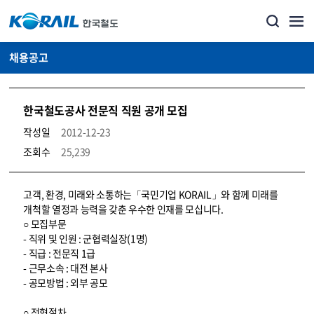
채용공고
한국철도공사 전문직 직원 공개 모집
작성일
2012-12-23
조회수
25,239
코레일소개_경영공시_채용공고 상세보기 – 내용, 파일, 담당자 연락처로 구성
고객, 환경, 미래와 소통하는「국민기업 KORAIL」와 함께 미래를
개척할 열정과 능력을 갖춘 우수한 인재를 모십니다.
○ 모집부문
- 직위 및 인원 : 군협력실장(1명)
- 직급 : 전문직 1급
- 근무소속 : 대전 본사
- 공모방법 : 외부 공모
○ 전형절차