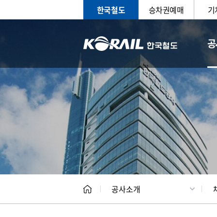
한국철도
승차권예매
기
공
CEO
일반현
공사소개