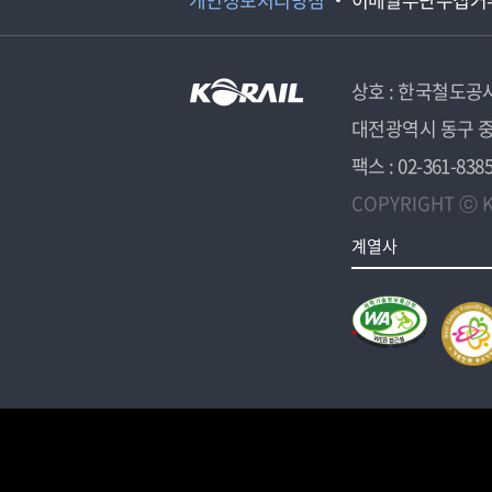
상호 : 한국철도공
대전광역시 동구 중
팩스 : 02-361-838
COPYRIGHT ⓒ K
계열사