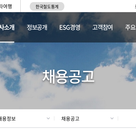
차여행
한국철도통계
사소개
정보공개
ESG경영
고객참여
주요
황
조직현황
채용정보
채용공고
채용정보
채용공고