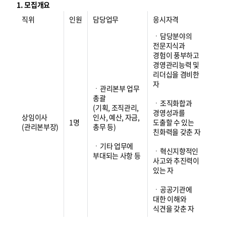
1. 모집개요
직위
인원
담당업무
응시자격
ㆍ담당분야의
전문지식과
경험이 풍부하고
경영관리능력 및
리더십을 겸비한
자
ㆍ관리본부 업무
총괄
ㆍ조직화합과
(기획, 조직관리,
경영성과를
상임이사
인사, 예산, 자금,
1명
도출할 수 있는
(관리본부장)
총무 등)
친화력을 갖춘 자
ㆍ기타 업무에
ㆍ혁신지향적인
부대되는 사항 등
사고와 추진력이
있는 자
ㆍ공공기관에
대한 이해와
식견을 갖춘 자