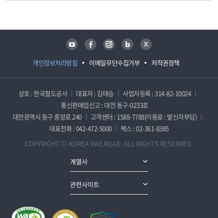
담당자 정보
담당자 정보
유튜브
페이스북
인스타그램
블로그
트위터
개인정보처리방침
이메일무단수집거부
저작권정책
상호 : 한국철도공사
대표자 : 김태승
사업자등록 : 314-82-10024
통신판매업신고 : 대전 동구-0233호
대전광역시 동구 중앙로 240
고객센터 : 1588-7788(이용료 : 발신자부담)
대표전화 : 042-472-5000
팩스 : 02-361-8385
COPYRIGHT ⓒ KOREA RAILROAD. ALL RIGHTS RESERVED.
계열사
관련사이트