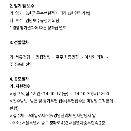
2. 임기 및 보수
가. 임기 : 2년(직무수행실적에 따라 1년 연임가능)
나. 보수 : 임원보수규정에 의함
* 경영평가결과에 따른 성과급 별도
3. 선발절차
가. 서류전형 → 면접전형 → 주주 최종면접 → 이사회 의결 →
주주총회 선임
4. 공모절차
가. 지원접수
○ 공고 및 접수기간 : ’14. 10. 17.(금) ～ ’14. 10. 30(목) 18:00
○ 접수방법 :
방문 및 등기우편 접수
(
우편접수는 마감일 도착분에
한함
)
○ 접수처 : 코레일로지스㈜ 경영관리처 인사담당자 앞
- 주소 : 서울특별시 중구 청파로 432 서울열차승무합숙 2층