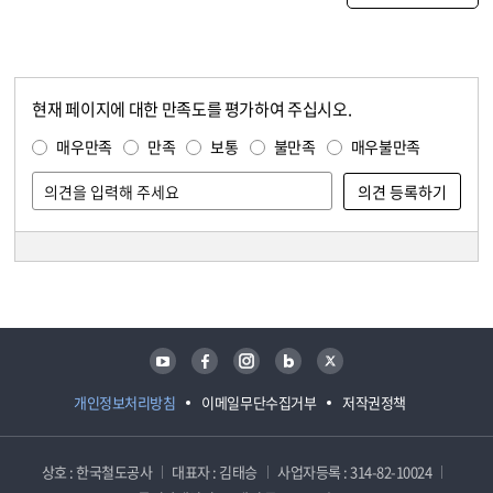
현재 페이지에 대한 만족도를 평가하여 주십시오.
콘텐츠 만족도 조사
만족도 조사
매우만족
만족
보통
불만족
매우불만족
담당자 정보
담당자 정보
유튜브
페이스북
인스타그램
블로그
트위터
개인정보처리방침
이메일무단수집거부
저작권정책
상호 : 한국철도공사
대표자 : 김태승
사업자등록 : 314-82-10024