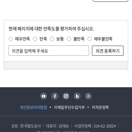
현재 페이지에 대한 만족도를 평가하여 주십시오.
콘텐츠 만족도 조사
만족도 조사
매우만족
만족
보통
불만족
매우불만족
담당자 정보
담당자 정보
유튜브
페이스북
인스타그램
블로그
트위터
개인정보처리방침
이메일무단수집거부
저작권정책
상호 : 한국철도공사
대표자 : 김태승
사업자등록 : 314-82-10024