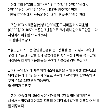
□ 이에 따라 KTX의 동대구~부산간은 현행 1만2천200원에서
2천100원이 내린 1만100원, 서대전~광주간은 현행
1만9천700원에서 2천900원이 내린 1만6천800원이 된다.
□ 또한, KTX 최저운임(현행 1만600원)도 새마을호 최저운임
(6,700원)의 105% 수준인 7천원으로 크게 내려 단거리구간을 보다
저렴하게 이용할 수 있게 했다.
※ 붙임자료 참조
□ 철도공사의 이번 운임할인은 KTX 이용율을 높이기 위해 고속선
구간과 기존선 구간을 함께 운행하는 KTX의 특성에 따른 각 구간별
시간단축 효과와 이용률 등을 고려하여 결정한 것이 특징이다.
□ 이번 운임할인에 따른 예약시스템 보완을 위해 현재 2개월전으로
되어 있는 예매기간을 단계적으로 단축하여 운영하며, 할인승차권
구입은 3월 23일부터 가능하다.
※ 붙임자료 참조
□ 한편, 주중에 이용율이 낮은 KTX를 이용한 특별단체관광객에
대해서는 별도의 할인율을 적용해 더 저렴하게 KTX를 이용할 수 있게
할 예정이다.