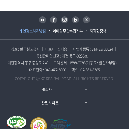
유튜브
페이스북
인스타그램
블로그
트위터
개인정보처리방침
이메일무단수집거부
저작권정책
상호 : 한국철도공사
대표자 : 김태승
사업자등록 : 314-82-10024
통신판매업신고 : 대전 동구-0233호
대전광역시 동구 중앙로 240
고객센터 : 1588-7788(이용료 : 발신자부담)
대표전화 : 042-472-5000
팩스 : 02-361-8385
COPYRIGHT ⓒ KOREA RAILROAD. ALL RIGHTS RESERVED.
계열사
관련사이트