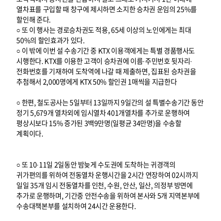
열차표를 구입할 때 창구에 제시하면 소지한 승차권 운임의 25%를
할인해 준다.
○ 또 이 행사는 경로승차권도 적용, 65세 이상의 노인에게는 최대
50%의 할인효과가 있다.
○ 이 밖에 이번 설 수송기간 중 KTX 이용객에게는 특별 경품행사도
시행한다. KTX를 이용한 고객이 승차권에 이름·주민번호 뒷자리·
전화번호를 기재하여 도착역에 나갈 때 제출하면, 집표된 승차권을
추첨해서 2,000명에게 KTX 50% 할인권 1매씩을 지급한다
○ 한편, 철도공사는 5일부터 13일까지 9일간의 설 특별수송기간 동안
정기 5,679개 열차외에 임시열차 401개열차를 추가로 운행하여
평상시보다 15% 증가된 3백9만명(일평균 34만명)을 수송할
계획이다.
○ 또 10·11일 2일동안 밤늦게 수도권에 도착하는 귀경객의
귀가편의를 위하여 전동열차 운행시간을 2시간 연장하여 02시까지
일일 35개 임시 전동열차를 인천, 수원, 안산, 일산, 의정부 방면에
추가로 운행하며, 기간중 안전수송을 위하여 본사와 5개 지역본부에
수송대책본부를 설치하여 24시간 운용한다.