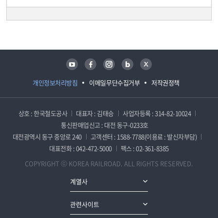
담당자 정보
담당자 정보
유튜브
페이스북
인스타그램
블로그
트위터
개인정보처리방침
이메일무단수집거부
저작권정책
상호 : 한국철도공사
대표자 : 김태승
사업자등록 : 314-82-10024
통신판매업신고 : 대전 동구-0233호
대전광역시 동구 중앙로 240
고객센터 : 1588-7788(이용료 : 발신자부담)
대표전화 : 042-472-5000
팩스 : 02-361-8385
COPYRIGHT ⓒ KOREA RAILROAD. ALL RIGHTS RESERVED.
계열사
관련사이트