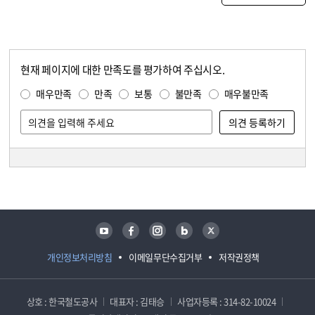
현재 페이지에 대한 만족도를 평가하여 주십시오.
콘텐츠 만족도 조사
만족도 조사
매우만족
만족
보통
불만족
매우불만족
담당자 정보
담당자 정보
유튜브
페이스북
인스타그램
블로그
트위터
개인정보처리방침
이메일무단수집거부
저작권정책
상호 : 한국철도공사
대표자 : 김태승
사업자등록 : 314-82-10024