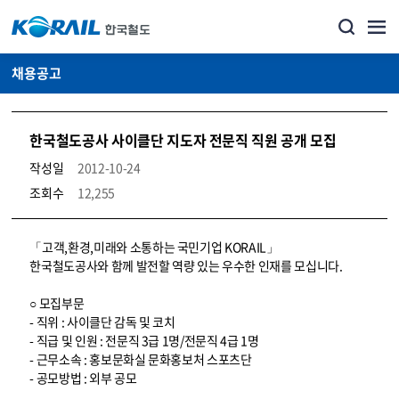
채용공고
한국철도공사 사이클단 지도자 전문직 직원 공개 모집
작성일
2012-10-24
조회수
12,255
코레일소개_경영공시_채용공고 상세보기 – 내용, 파일, 담당자 연락처로 구성
「고객,환경,미래와 소통하는 국민기업 KORAIL」
한국철도공사와 함께 발전할 역량 있는 우수한 인재를 모십니다.
○ 모집부문
- 직위 : 사이클단 감독 및 코치
- 직급 및 인원 : 전문직 3급 1명/전문직 4급 1명
- 근무소속 : 홍보문화실 문화홍보처 스포츠단
- 공모방법 : 외부 공모