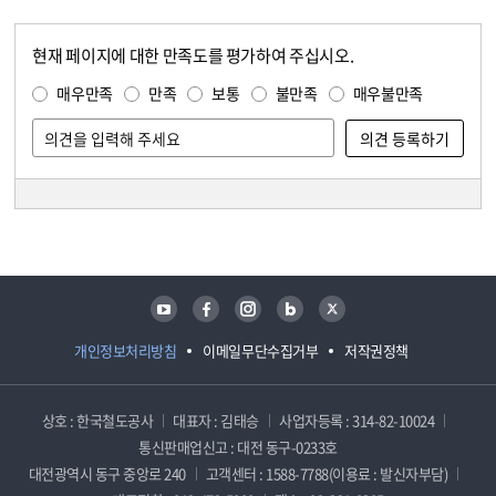
현재 페이지에 대한 만족도를 평가하여 주십시오.
콘텐츠 만족도 조사
만족도 조사
매우만족
만족
보통
불만족
매우불만족
담당자 정보
담당자 정보
유튜브
페이스북
인스타그램
블로그
트위터
개인정보처리방침
이메일무단수집거부
저작권정책
상호 : 한국철도공사
대표자 : 김태승
사업자등록 : 314-82-10024
통신판매업신고 : 대전 동구-0233호
대전광역시 동구 중앙로 240
고객센터 : 1588-7788(이용료 : 발신자부담)