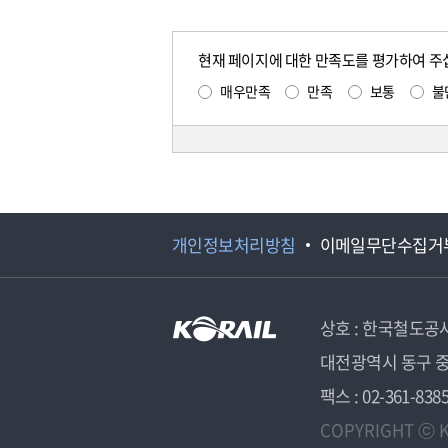
현재 페이지에 대한 만족도를 평가하여 주
매우만족
만족
보통
불
개인정보처리방침
이메일무단수집거
상호 : 한국철도공
대전광역시 동구 중
팩스 : 02-361-838
COPYRIGHT ⓒ K