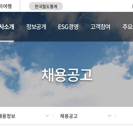
차여행
한국철도통계
사소개
정보공개
ESG경영
고객참여
주요
황
조직현황
채용정보
채용공고
채용정보
채용공고