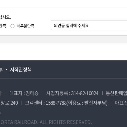
십시오.
만족
매우불만족
부
저작권정책
사
대표자 : 김태승
사업자등록 : 314-82-10024
통신판매업신
앙로 240
고객센터 : 1588-7788(이용료 : 발신자부담)
대표전화
5
OREA RAILROAD. ALL RIGHTS RESERVED.