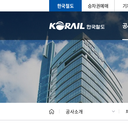
한국철도
승차권예매
기
공
CEO
일반현
공사소개