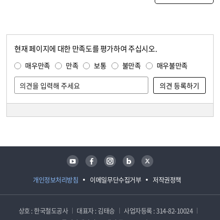
현재 페이지에 대한 만족도를 평가하여 주십시오.
콘텐츠 만족도 조사
만족도 조사
매우만족
만족
보통
불만족
매우불만족
담당자 정보
담당자 정보
유튜브
페이스북
인스타그램
블로그
트위터
개인정보처리방침
이메일무단수집거부
저작권정책
상호 : 한국철도공사
대표자 : 김태승
사업자등록 : 314-82-10024