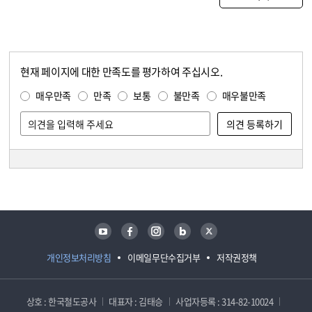
현재 페이지에 대한 만족도를 평가하여 주십시오.
콘텐츠 만족도 조사
만족도 조사
매우만족
만족
보통
불만족
매우불만족
담당자 정보
담당자 정보
유튜브
페이스북
인스타그램
블로그
트위터
개인정보처리방침
이메일무단수집거부
저작권정책
상호 : 한국철도공사
대표자 : 김태승
사업자등록 : 314-82-10024