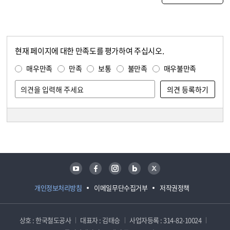
현재 페이지에 대한 만족도를 평가하여 주십시오.
콘텐츠 만족도 조사
만족도 조사
매우만족
만족
보통
불만족
매우불만족
담당자 정보
담당자 정보
유튜브
페이스북
인스타그램
블로그
트위터
개인정보처리방침
이메일무단수집거부
저작권정책
상호 : 한국철도공사
대표자 : 김태승
사업자등록 : 314-82-10024