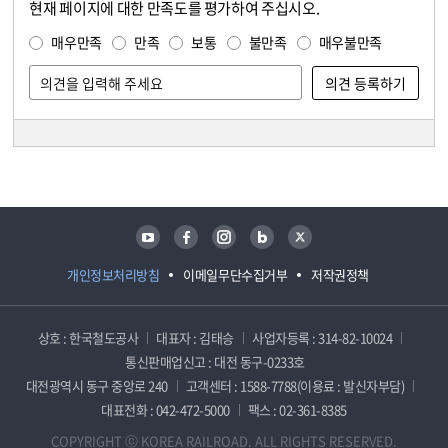
현재 페이지에 대한 만족도를 평가하여 주십시오.
콘텐츠 만족도 조사
만족도 조사
매우만족
만족
보통
불만족
매우불만족
담당자 정보
담당자 정보
유튜브
페이스북
인스타그램
블로그
트위터
개인정보처리방침
이메일무단수집거부
저작권정책
상호 : 한국철도공사
대표자 : 김태승
사업자등록 : 314-82-10024
통신판매업신고 : 대전 동구-0233호
대전광역시 동구 중앙로 240
고객센터 : 1588-7788(이용료 : 발신자부담)
대표전화 : 042-472-5000
팩스 : 02-361-8385
COPYRIGHT ⓒ KOREA RAILROAD. ALL RIGHTS RESERVED.