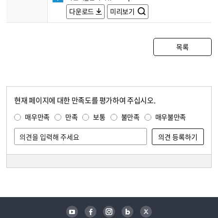
다운로드
미리보기
목록
현재 페이지에 대한 만족도를 평가하여 주십시오.
콘텐츠 만족도 조사
만족도 조사
매우만족
만족
보통
불만족
매우불만족
담당자 정보
담당자 정보
유튜브
페이스북
인스타그램
블로그
트위터