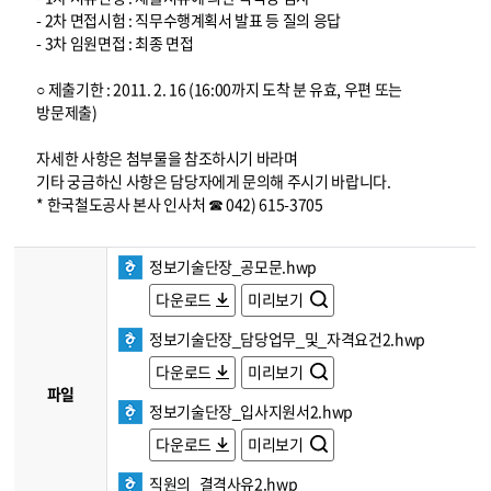
- 2차 면접시험 : 직무수행계획서 발표 등 질의 응답
- 3차 임원면접 : 최종 면접
○ 제출기한 : 2011. 2. 16 (16:00까지 도착 분 유효, 우편 또는
방문제출)
자세한 사항은 첨부물을 참조하시기 바라며
기타 궁금하신 사항은 담당자에게 문의해 주시기 바랍니다.
* 한국철도공사 본사 인사처 ☎ 042) 615-3705
정보기술단장_공모문.hwp
다운로드
미리보기
정보기술단장_담당업무_및_자격요건2.hwp
다운로드
미리보기
파일
정보기술단장_입사지원서2.hwp
다운로드
미리보기
직원의_결격사유2.hwp