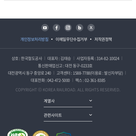
담당자 정보
담당자 정보
유튜브
페이스북
인스타그램
블로그
트위터
개인정보처리방침
이메일무단수집거부
저작권정책
상호 : 한국철도공사
대표자 : 김태승
사업자등록 : 314-82-10024
통신판매업신고 : 대전 동구-0233호
대전광역시 동구 중앙로 240
고객센터 : 1588-7788(이용료 : 발신자부담)
대표전화 : 042-472-5000
팩스 : 02-361-8385
COPYRIGHT ⓒ KOREA RAILROAD. ALL RIGHTS RESERVED.
계열사
관련사이트