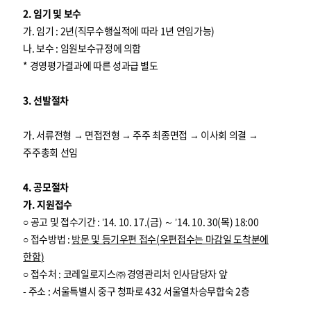
2. 임기 및 보수
가. 임기 : 2년(직무수행실적에 따라 1년 연임가능)
나. 보수 : 임원보수규정에 의함
* 경영평가결과에 따른 성과급 별도
3. 선발절차
가. 서류전형 → 면접전형 → 주주 최종면접 → 이사회 의결 →
주주총회 선임
4. 공모절차
가. 지원접수
○ 공고 및 접수기간 : ’14. 10. 17.(금) ～ ’14. 10. 30(목) 18:00
○ 접수방법 :
방문 및 등기우편 접수
(
우편접수는 마감일 도착분에
한함
)
○ 접수처 : 코레일로지스㈜ 경영관리처 인사담당자 앞
- 주소 : 서울특별시 중구 청파로 432 서울열차승무합숙 2층