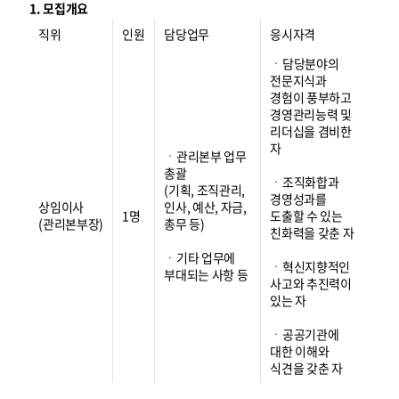
1. 모집개요
직위
인원
담당업무
응시자격
ㆍ담당분야의
전문지식과
경험이 풍부하고
경영관리능력 및
리더십을 겸비한
자
ㆍ관리본부 업무
총괄
ㆍ조직화합과
(기획, 조직관리,
경영성과를
상임이사
인사, 예산, 자금,
1명
도출할 수 있는
(관리본부장)
총무 등)
친화력을 갖춘 자
ㆍ기타 업무에
ㆍ혁신지향적인
부대되는 사항 등
사고와 추진력이
있는 자
ㆍ공공기관에
대한 이해와
식견을 갖춘 자