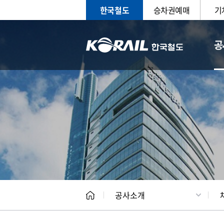
한국철도
승차권예매
기
공
CEO
일반현
공사소개