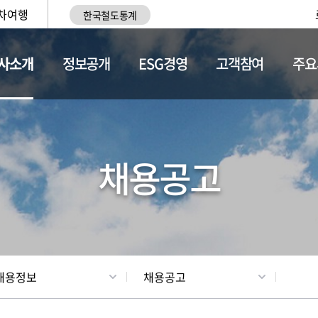
차여행
한국철도통계
사소개
정보공개
ESG경영
고객참여
주요
황
조직현황
채용정보
채용공고
채용정보
채용공고