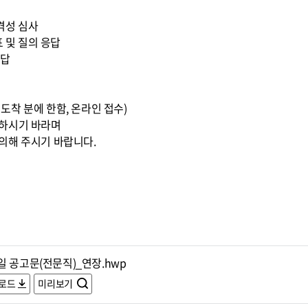
적격성 심사
표 및 질의 응답
응답
0까지 도착 분에 한함, 온라인 접수)
조하시기 바라며
의해 주시기 바랍니다.
일 공고문(전문직)_연장.hwp
로드
미리보기