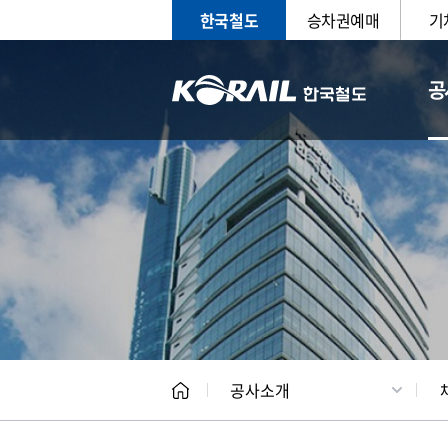
한국철도
승차권예매
기
공
CEO
일반현
공사소개