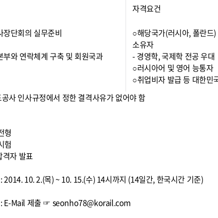
자격요건
 사장단회의 실무준비
○해당국가(러시아, 폴란드)
소유자
 본부와 연락체계 구축 및 회원국과
- 경영학, 국제학 전공 우대
○러시아어 및 영어 능통자
○취업비자 발급 등 대한민
도공사 인사규정에서 정한 결격사유가 없어야 함
차
류전형
접시험
종합격자 발표
 2014. 10. 2.(목) ~ 10. 15.(수) 14시까지 (14일간, 한국시간 기준)
 E-Mail 제출 ☞ seonho78@korail.com