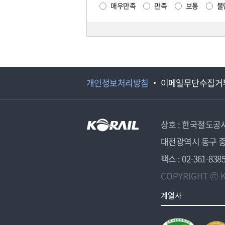
매우만족
만족
보통
불
개인정보처리방침
이메일무단수집거
상호 : 한국철도공
대전광역시 동구 중
팩스 : 02-361-838
COPYRIGHT ⓒ K
계열사