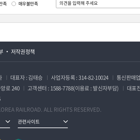
만족
매우불만족
부
저작권정책
사
대표자 : 김태승
사업자등록 : 314-82-10024
통신판매업신
앙로 240
고객센터 : 1588-7788(이용료 : 발신자부담)
대표전화
5
OREA RAILROAD. ALL RIGHTS RESERVED.
관련사이트