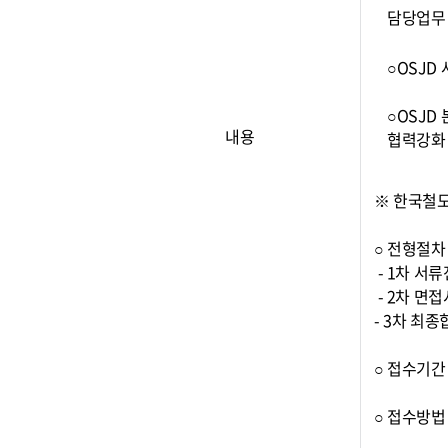
담당업무
○OSJD
○OSJD
내용
협력강화
※ 한국철
○ 전형절
- 1차 서
- 2차 면
- 3차 최
○ 접수기간 :
○ 접수방법 :