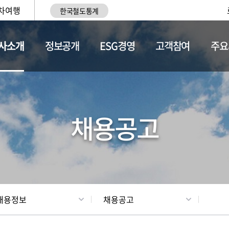
차여행
한국철도통계
사소개
정보공개
ESG경영
고객참여
주요
황
조직현황
채용정보
채용공고
채용정보
채용공고