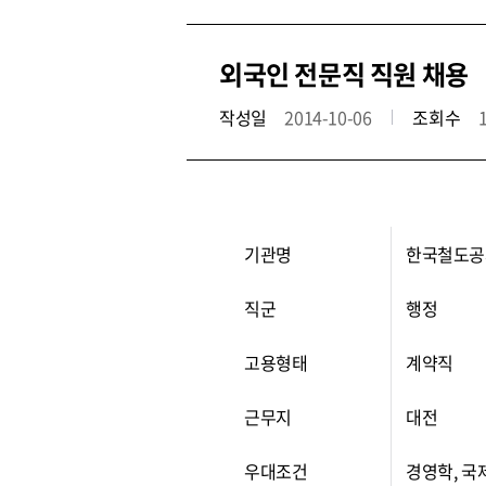
외국인 전문직 직원 채용
작성일
2014-10-06
조회수
기관명
한국철도공
직군
행정
고용형태
계약직
근무지
대전
우대조건
경영학, 국