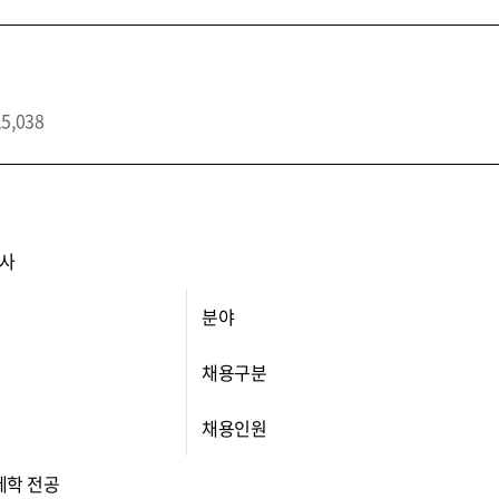
15,038
사
분야
채용구분
채용인원
제학 전공