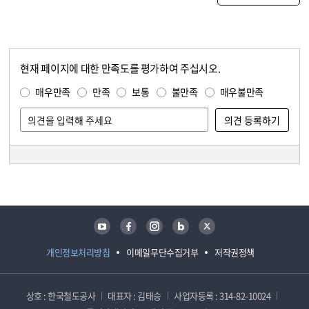
현재 페이지에 대한 만족도를 평가하여 주십시오.
콘텐츠 만족도 조사
만족도 조사
매우만족
만족
보통
불만족
매우불만족
담당자 정보
담당자 정보
유튜브
페이스북
인스타그램
블로그
트위터
개인정보처리방침
이메일무단수집거부
저작권정책
상호 : 한국철도공사
대표자 : 김태승
사업자등록 : 314-82-10024