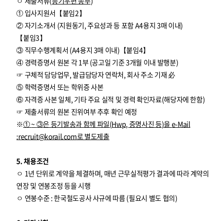
ㅇ 제출서류(
등기우편 송부
)
① 입사지원서【붙임2】
② 자기소개서 (지원동기, 주요성과 등 포함 A4용지 3매 이내)
【붙임3】
③ 직무수행계획서 (A4용지 3매 이내)【붙임4】
④ 경력증명서 원본 각 1부 (공고일 기준 3개월 이내 발행분)
☞ 구체적 담당업무, 발급담당자 연락처, 회사 주소 기재 必
⑤ 학력증명서 또는 학위증 사본
⑥ 자격증 사본 일체, 기타 주요 실적 및 경력 확인자료(해당자에 한함)
☞ 제출서류의 원본 진위여부 추후 확인 예정
※
①
~
③
은 등기발송과 함께 파일
(Hwp,
증명사진 등
)
을
e-Mail
:
recruit@korail.com
로 별도제출
5. 채용조건
ㅇ 1년 단위로 계약을 체결하며, 매년 근무실적평가 결과에 따라 계약의
연장 및 연봉조정 등을 시행
ㅇ 연봉수준 : 한국철도공사 사규에 따름 (필요시 별도 협의)