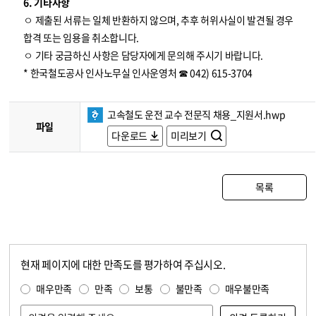
6. 기타사항
ㅇ 제출된 서류는 일체 반환하지 않으며, 추후 허위사실이 발견될 경우
합격 또는 임용을 취소합니다.
ㅇ 기타 궁금하신 사항은 담당자에게 문의해 주시기 바랍니다.
* 한국철도공사 인사노무실 인사운영처 ☎ 042) 615-3704
고속철도 운전 교수 전문직 채용_지원서.hwp
파일
다운로드
미리보기
목록
현재 페이지에 대한 만족도를 평가하여 주십시오.
콘텐츠 만족도 조사
만족도 조사
매우만족
만족
보통
불만족
매우불만족