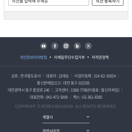
담당자 정보
담당자 정보
유튜브
페이스북
인스타그램
블로그
트위터
개인정보처리방침
이메일무단수집거부
저작권정책
상호 : 한국철도공사
대표자 : 김태승
사업자등록 : 314-82-10024
통신판매업신고 : 대전 동구-0233호
대전광역시 동구 중앙로 240
고객센터 : 1588-7788(이용료 : 발신자부담)
대표전화 : 042-472-5000
팩스 : 02-361-8385
COPYRIGHT ⓒ KOREA RAILROAD. ALL RIGHTS RESERVED.
계열사
관련사이트