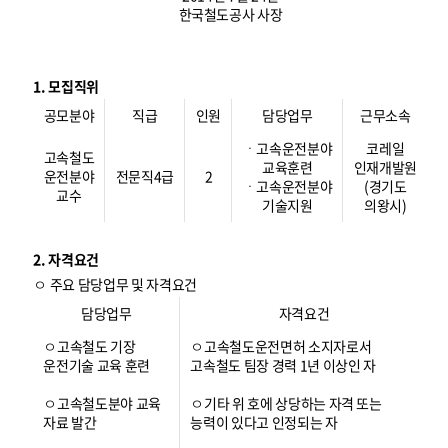
한국철도공사 사장
1. 모집직위
공모분야
직급
인원
담당업무
근무소속
ㆍ고속운전분야
코레일
고속철도
교육훈련
인재개발원
운전분야
전문직4급
2
ㆍ고속운전분야
(경기도
교수
기술지원
의왕시)
2. 자격요건
ㅇ 주요 담당업무 및 자격요건
담당업무
자격요건
ㅇ고속철도 기장
ㅇ고속철도운전면허 소지자로서
운전기술 교육 훈련
고속철도 팀장 경력 1년 이상인 자
ㅇ고속철도분야 교육
ㅇ기타 위 호에 상당하는 자격 또는
자료 발간
능력이 있다고 인정되는 자