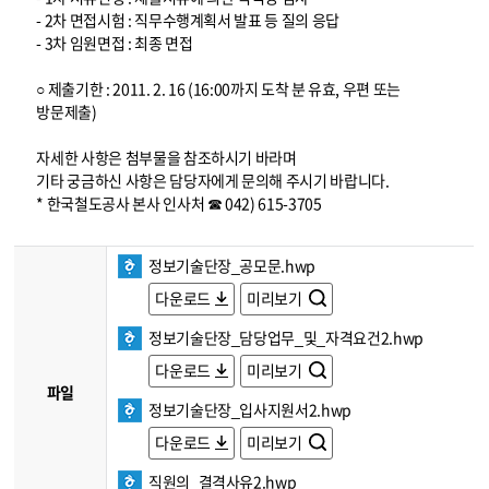
- 2차 면접시험 : 직무수행계획서 발표 등 질의 응답
- 3차 임원면접 : 최종 면접
○ 제출기한 : 2011. 2. 16 (16:00까지 도착 분 유효, 우편 또는
방문제출)
자세한 사항은 첨부물을 참조하시기 바라며
기타 궁금하신 사항은 담당자에게 문의해 주시기 바랍니다.
* 한국철도공사 본사 인사처 ☎ 042) 615-3705
정보기술단장_공모문.hwp
다운로드
미리보기
정보기술단장_담당업무_및_자격요건2.hwp
다운로드
미리보기
파일
정보기술단장_입사지원서2.hwp
다운로드
미리보기
직원의_결격사유2.hwp