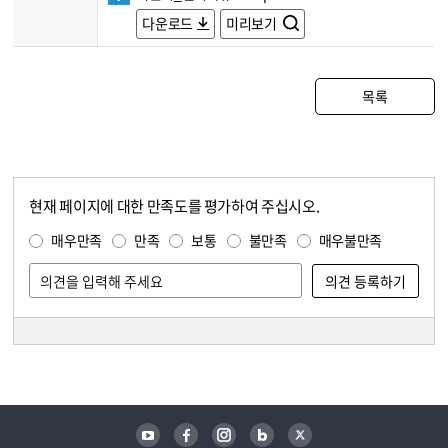
다운로드
미리보기
목록
현재 페이지에 대한 만족도를 평가하여 주십시오.
콘텐츠 만족도 조사
만족도 조사
매우만족
만족
보통
불만족
매우불만족
담당자 정보
담당자 정보
유튜브
페이스북
인스타그램
블로그
트위터