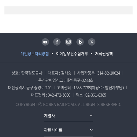
담당자 정보
담당자 정보
유튜브
페이스북
인스타그램
블로그
트위터
개인정보처리방침
이메일무단수집거부
저작권정책
상호 : 한국철도공사
대표자 : 김태승
사업자등록 : 314-82-10024
통신판매업신고 : 대전 동구-0233호
대전광역시 동구 중앙로 240
고객센터 : 1588-7788(이용료 : 발신자부담)
대표전화 : 042-472-5000
팩스 : 02-361-8385
COPYRIGHT ⓒ KOREA RAILROAD. ALL RIGHTS RESERVED.
계열사
관련사이트