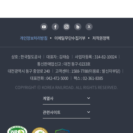
담당자 정보
담당자 정보
유튜브
페이스북
인스타그램
블로그
트위터
개인정보처리방침
이메일무단수집거부
저작권정책
상호 : 한국철도공사
대표자 : 김태승
사업자등록 : 314-82-10024
통신판매업신고 : 대전 동구-0233호
대전광역시 동구 중앙로 240
고객센터 : 1588-7788(이용료 : 발신자부담)
대표전화 : 042-472-5000
팩스 : 02-361-8385
COPYRIGHT ⓒ KOREA RAILROAD. ALL RIGHTS RESERVED.
계열사
관련사이트