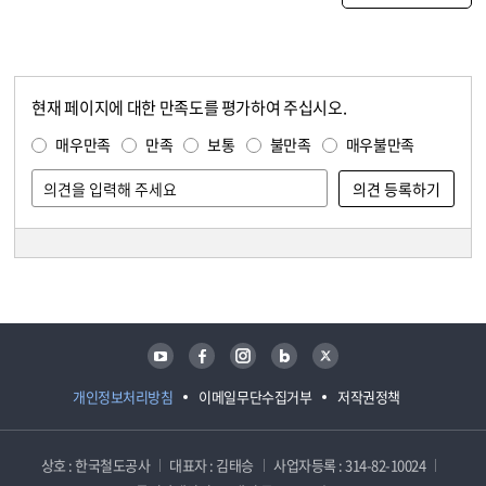
현재 페이지에 대한 만족도를 평가하여 주십시오.
콘텐츠 만족도 조사
만족도 조사
매우만족
만족
보통
불만족
매우불만족
담당자 정보
담당자 정보
유튜브
페이스북
인스타그램
블로그
트위터
개인정보처리방침
이메일무단수집거부
저작권정책
상호 : 한국철도공사
대표자 : 김태승
사업자등록 : 314-82-10024