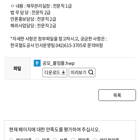
ㅇ 내용 : 재무관리실장 : 전문직 1급
법 무 담 당 : 전문직 2급
언론홍보담당 : 전문직 2급
해외사업담당 : 전문직 2급
*자세한 사항은 첨부파일을 참고하시고, 궁금한 사항은 :
한국철도공사 인사운영팀 042)615-3705로 문의바람
공모_붙임물.hwp
파일
다운로드
미리보기
목록
현재 페이지에 대한 만족도를 평가하여 주십시오.
콘텐츠 만족도 조사
만족도 조사