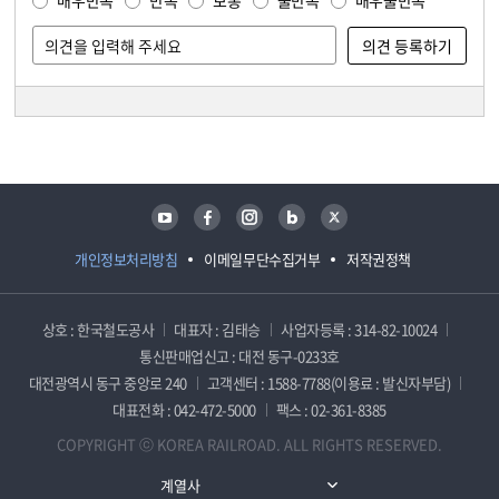
매우만족
만족
보통
불만족
매우불만족
담당자 정보
담당자 정보
유튜브
페이스북
인스타그램
블로그
트위터
개인정보처리방침
이메일무단수집거부
저작권정책
상호 : 한국철도공사
대표자 : 김태승
사업자등록 : 314-82-10024
통신판매업신고 : 대전 동구-0233호
대전광역시 동구 중앙로 240
고객센터 : 1588-7788(이용료 : 발신자부담)
대표전화 : 042-472-5000
팩스 : 02-361-8385
COPYRIGHT ⓒ KOREA RAILROAD. ALL RIGHTS RESERVED.
계열사