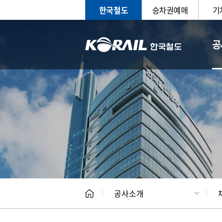
한국철도
승차권예매
기
공
CEO
일반현
공사소개