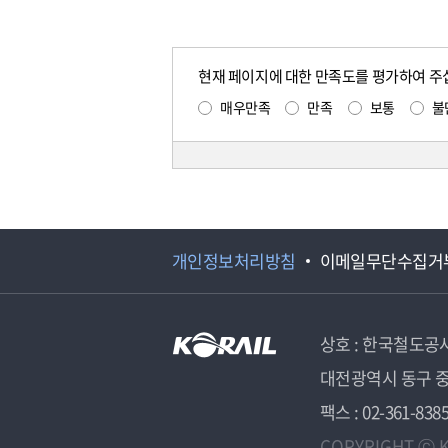
현재 페이지에 대한 만족도를 평가하여 주
매우만족
만족
보통
불
개인정보처리방침
이메일무단수집거
상호 : 한국철도공
대전광역시 동구 중
팩스 : 02-361-838
COPYRIGHT ⓒ K