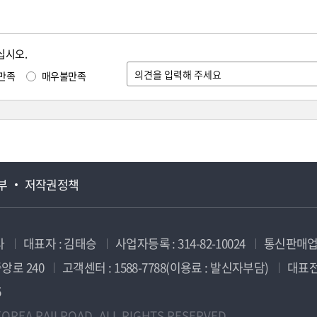
십시오.
만족
매우불만족
부
저작권정책
사
대표자 : 김태승
사업자등록 : 314-82-10024
통신판매업신
앙로 240
고객센터 : 1588-7788(이용료 : 발신자부담)
대표전화
5
OREA RAILROAD. ALL RIGHTS RESERVED.