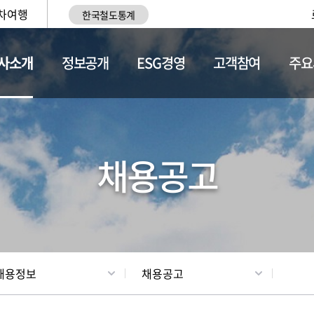
차여행
한국철도통계
사소개
정보공개
ESG경영
고객참여
주요
황
조직현황
채용정보
채용공고
채용정보
채용공고