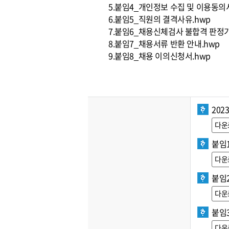
5.붙임4_개인정보 수집 및 이용동의서
6.붙임5_직원의 결격사유.hwp
7.붙임6_채용신체검사 불합격 판정기
8.붙임7_채용서류 반환 안내.hwp
9.붙임8_채용 이의신청서.hwp
202
다운
붙임
다운
붙임
다운
붙임
다운