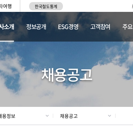
차여행
한국철도통계
사소개
정보공개
ESG경영
고객참여
주요
황
조직현황
채용정보
채용공고
채용정보
채용공고