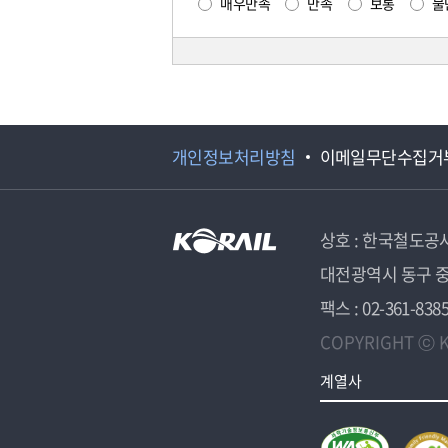
매우만족
만족
보통
불
개인정보처리방침
이메일무단수집거
상호 : 한국철도공
대전광역시 동구 중
팩스 : 02-361-838
COPYRIGHT ⓒ K
계열사