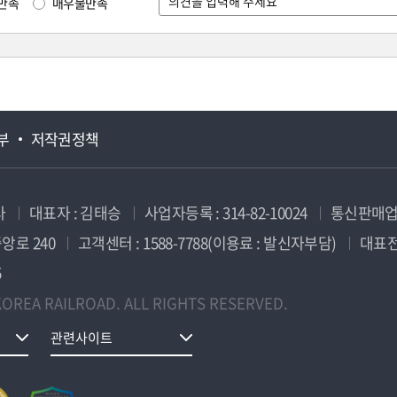
만족
매우불만족
부
저작권정책
사
대표자 : 김태승
사업자등록 : 314-82-10024
통신판매업신
앙로 240
고객센터 : 1588-7788(이용료 : 발신자부담)
대표전화
5
OREA RAILROAD. ALL RIGHTS RESERVED.
관련사이트