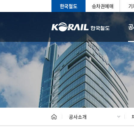
한국철도
승차권예매
기
공
CEO
일반현
공사소개