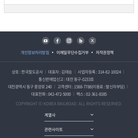
담당자 정보
담당자 정보
유튜브
페이스북
인스타그램
블로그
트위터
개인정보처리방침
이메일무단수집거부
저작권정책
상호 : 한국철도공사
대표자 : 김태승
사업자등록 : 314-82-10024
통신판매업신고 : 대전 동구-0233호
대전광역시 동구 중앙로 240
고객센터 : 1588-7788(이용료 : 발신자부담)
대표전화 : 042-472-5000
팩스 : 02-361-8385
COPYRIGHT ⓒ KOREA RAILROAD. ALL RIGHTS RESERVED.
계열사
관련사이트