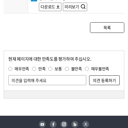
다운로드
미리보기
목록
현재 페이지에 대한 만족도를 평가하여 주십시오.
콘텐츠 만족도 조사
만족도 조사
매우만족
만족
보통
불만족
매우불만족
담당자 정보
담당자 정보
유튜브
페이스북
인스타그램
블로그
트위터