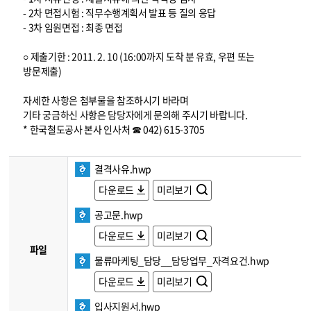
- 2차 면접시험 : 직무수행계획서 발표 등 질의 응답
- 3차 임원면접 : 최종 면접
○ 제출기한 : 2011. 2. 10 (16:00까지 도착 분 유효, 우편 또는
방문제출)
자세한 사항은 첨부물을 참조하시기 바라며
기타 궁금하신 사항은 담당자에게 문의해 주시기 바랍니다.
* 한국철도공사 본사 인사처 ☎ 042) 615-3705
결격사유.hwp
다운로드
미리보기
공고문.hwp
다운로드
미리보기
파일
물류마케팅_담당__담당업무_자격요건.hwp
다운로드
미리보기
입사지원서.hwp