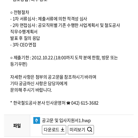
○ 전형절차
- 1차 서류심사 : 제출서류에 의한 적격성 심사
- 2차 면접심사 : 공모직위별 기존 수행한 사업계획서 및 철도공사
직무수행계획서
발표 후 질의 응답
- 3차 CEO 면접
○ 제출기한 : 2012.10.22.(18:00까지 도착 분에 한함, 방문 또는
등기우편)
자세한 사항은 첨부의 공고문을 참조하시기 바라며
기타 궁금하신 사항은 담당자에게
문의해 주시기 바랍니다.
* 한국철도공사 본사 인사운영처 ☎ 042) 615-3682
공고문 및 입사지원서1.hwp
파일
다운로드
미리보기