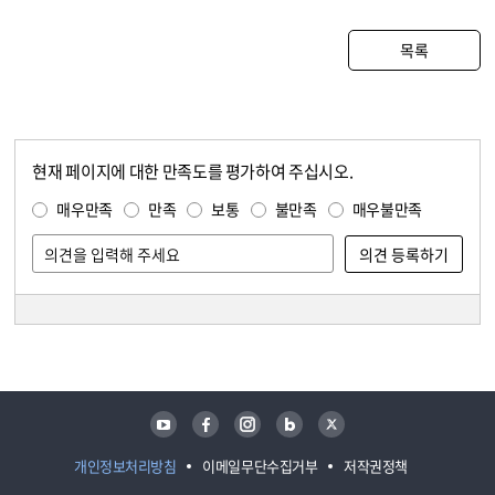
목록
현재 페이지에 대한 만족도를 평가하여 주십시오.
콘텐츠 만족도 조사
만족도 조사
매우만족
만족
보통
불만족
매우불만족
담당자 정보
담당자 정보
유튜브
페이스북
인스타그램
블로그
트위터
개인정보처리방침
이메일무단수집거부
저작권정책