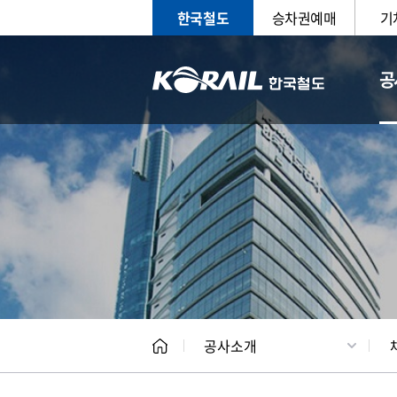
한국철도
승차권예매
기
공
CEO
일반현
공사소개