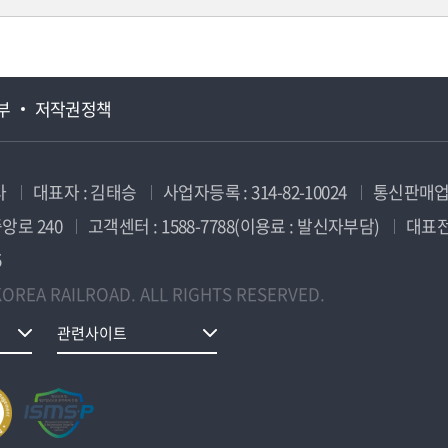
부
저작권정책
사
대표자 : 김태승
사업자등록 : 314-82-10024
통신판매업신
앙로 240
고객센터 : 1588-7788(이용료 : 발신자부담)
대표전화
5
OREA RAILROAD. ALL RIGHTS RESERVED.
관련사이트