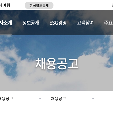
차여행
한국철도통계
사소개
정보공개
ESG경영
고객참여
주요
황
조직현황
채용정보
채용공고
채용정보
채용공고