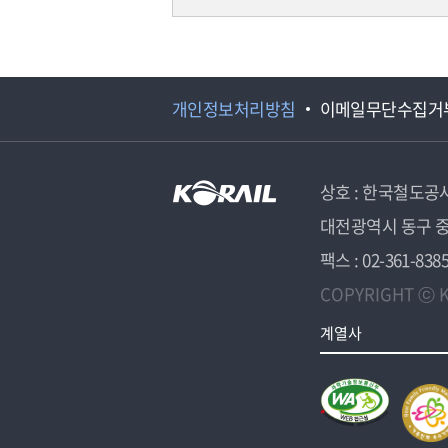
개인정보처리방침
이메일무단수집거
상호 : 한국철도공
대전광역시 동구 중
팩스 : 02-361-838
COPYRIGHT ⓒ K
계열사