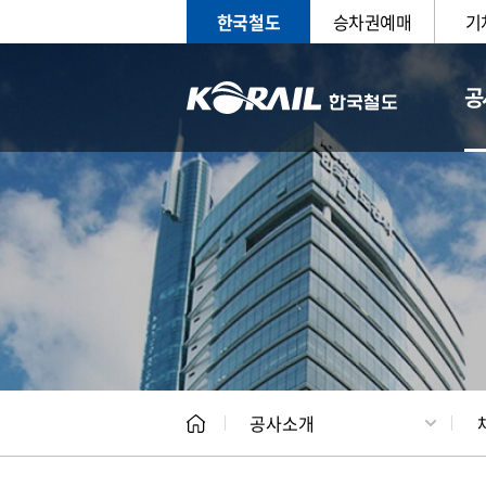
한국철도
승차권예매
기
공
CEO
일반현
공사소개