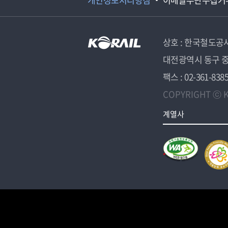
상호 : 한국철도공
대전광역시 동구 중
팩스 : 02-361-838
COPYRIGHT ⓒ K
계열사