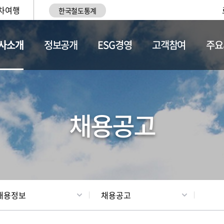
차여행
한국철도통계
사소개
정보공개
ESG경영
고객참여
주요
황
조직현황
채용정보
채용공고
채용정보
채용공고