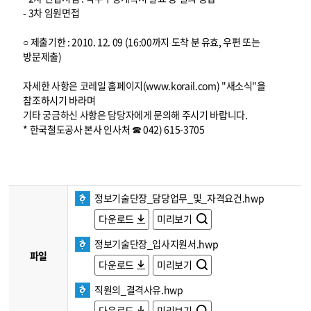
- 3차 임원면접
○ 제출기한 : 2010. 12. 09 (16:00까지 도착 분 유효, 우편 또는
방문제출)
자세한 사항은 코레일 홈페이지(www.korail.com) "새소식"을
참조하시기 바라며
기타 궁금하신 사항은 담당자에게 문의해 주시기 바랍니다.
* 한국철도공사 본사 인사처 ☎ 042) 615-3705
정보기술단장_담당업무_및_자격요건.hwp
다운로드
미리보기
정보기술단장_입사지원서.hwp
파일
다운로드
미리보기
직원의_결격사유.hwp
다운로드
미리보기