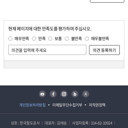
현재 페이지에 대한 만족도를 평가하여 주십시오.
콘텐츠 만족도 조사
만족도 조사
매우만족
만족
보통
불만족
매우불만족
담당자 정보
담당자 정보
유튜브
페이스북
인스타그램
블로그
트위터
개인정보처리방침
이메일무단수집거부
저작권정책
상호 : 한국철도공사
대표자 : 김태승
사업자등록 : 314-82-10024