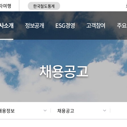
차여행
한국철도통계
사소개
정보공개
ESG경영
고객참여
주요
황
조직현황
채용정보
채용공고
채용정보
채용공고