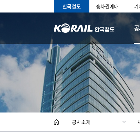
한국철도
승차권예매
기
공
CEO
일반현
공사소개