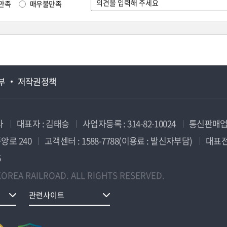
만족
매우불만족
부
저작권정책
사
대표자 : 김태승
사업자등록 : 314-82-10024
통신판매업신
앙로 240
고객센터 : 1588-7788(이용료 : 발신자부담)
대표전화
5
OREA RAILROAD. ALL RIGHTS RESERVED.
관련사이트