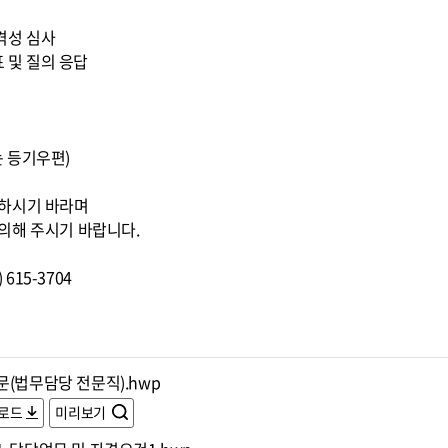
적격성 심사
표 및 질의 응답
또는 등기우편)
조하시기 바라며
의해 주시기 바랍니다.
615-3704
문(법무담당 전문직).hwp
로드
미리보기