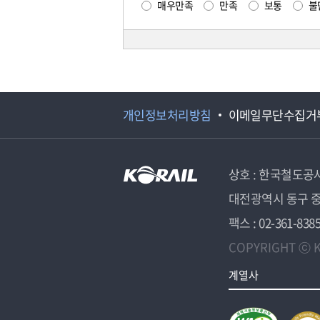
매우만족
만족
보통
불
개인정보처리방침
이메일무단수집거
상호 : 한국철도공
대전광역시 동구 중
팩스 : 02-361-838
COPYRIGHT ⓒ K
계열사