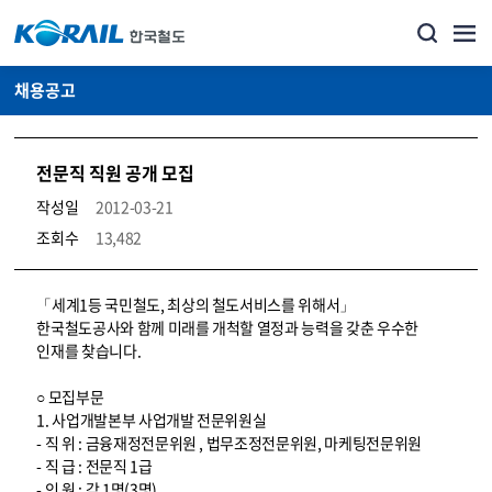
채용공고
전문직 직원 공개 모집
작성일
2012-03-21
조회수
13,482
코레일소개_경영공시_채용공고 상세보기 – 내용, 파일, 담당자 연락처로 구성
「세계1등 국민철도, 최상의 철도서비스를 위해서」
한국철도공사와 함께 미래를 개척할 열정과 능력을 갖춘 우수한
인재를 찾습니다.
○ 모집부문
1. 사업개발본부 사업개발 전문위원실
- 직 위 : 금융재정전문위원 , 법무조정전문위원, 마케팅전문위원
- 직 급 : 전문직 1급
- 인 원 : 각 1명(3명)