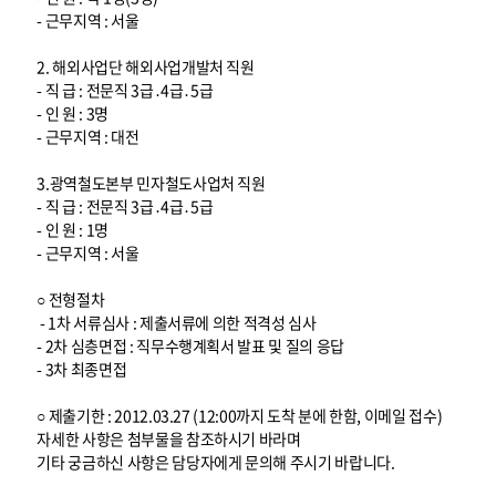
- 근무지역 : 서울
2. 해외사업단 해외사업개발처 직원
- 직 급 : 전문직 3급․4급․5급
- 인 원 : 3명
- 근무지역 : 대전
3.광역철도본부 민자철도사업처 직원
- 직 급 : 전문직 3급․4급․5급
- 인 원 : 1명
- 근무지역 : 서울
○ 전형절차
- 1차 서류심사 : 제출서류에 의한 적격성 심사
- 2차 심층면접 : 직무수행계획서 발표 및 질의 응답
- 3차 최종면접
○ 제출기한 : 2012.03.27 (12:00까지 도착 분에 한함, 이메일 접수)
자세한 사항은 첨부물을 참조하시기 바라며
기타 궁금하신 사항은 담당자에게 문의해 주시기 바랍니다.