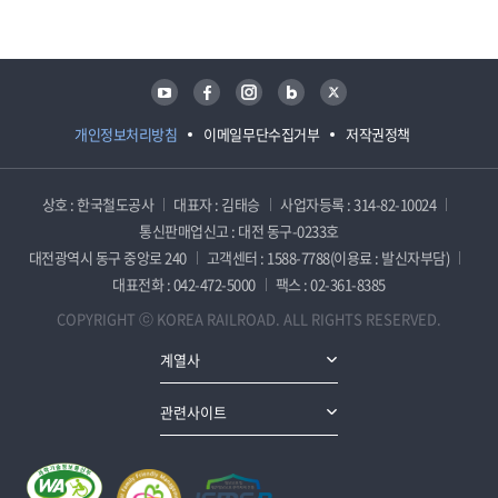
유튜브
페이스북
인스타그램
블로그
트위터
개인정보처리방침
이메일무단수집거부
저작권정책
상호 : 한국철도공사
대표자 : 김태승
사업자등록 : 314-82-10024
통신판매업신고 : 대전 동구-0233호
대전광역시 동구 중앙로 240
고객센터 : 1588-7788(이용료 : 발신자부담)
대표전화 : 042-472-5000
팩스 : 02-361-8385
COPYRIGHT ⓒ KOREA RAILROAD. ALL RIGHTS RESERVED.
계열사
관련사이트