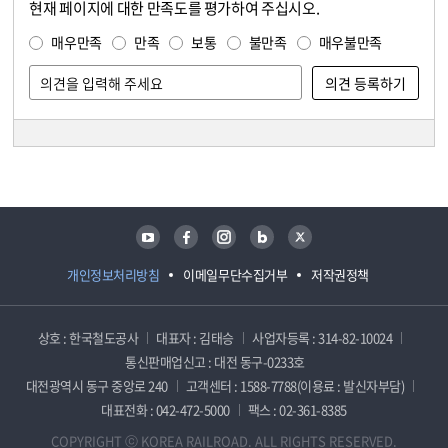
현재 페이지에 대한 만족도를 평가하여 주십시오.
콘텐츠 만족도 조사
만족도 조사
매우만족
만족
보통
불만족
매우불만족
담당자 정보
담당자 정보
유튜브
페이스북
인스타그램
블로그
트위터
개인정보처리방침
이메일무단수집거부
저작권정책
상호 : 한국철도공사
대표자 : 김태승
사업자등록 : 314-82-10024
통신판매업신고 : 대전 동구-0233호
대전광역시 동구 중앙로 240
고객센터 : 1588-7788(이용료 : 발신자부담)
대표전화 : 042-472-5000
팩스 : 02-361-8385
COPYRIGHT ⓒ KOREA RAILROAD. ALL RIGHTS RESERVED.