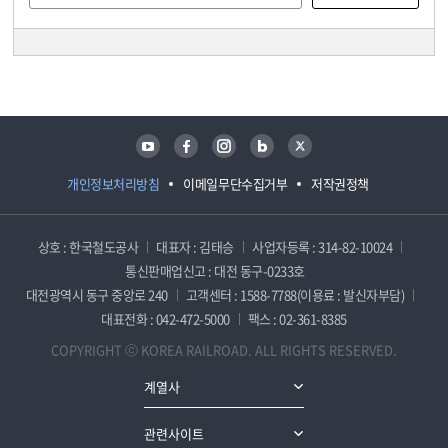
담당자 정보
담당자 정보
유튜브
페이스북
인스타그램
블로그
트위터
개인정보처리방침
이메일무단수집거부
저작권정책
상호 : 한국철도공사
대표자 : 김태승
사업자등록 : 314-82-10024
통신판매업신고 : 대전 동구-0233호
대전광역시 동구 중앙로 240
고객센터 : 1588-7788(이용료 : 발신자부담)
대표전화 : 042-472-5000
팩스 : 02-361-8385
COPYRIGHT ⓒ KOREA RAILROAD. ALL RIGHTS RESERVED.
계열사
관련사이트