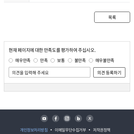
목록
현재 페이지에 대한 만족도를 평가하여 주십시오.
콘텐츠 만족도 조사
만족도 조사
매우만족
만족
보통
불만족
매우불만족
담당자 정보
담당자 정보
유튜브
페이스북
인스타그램
블로그
트위터
개인정보처리방침
이메일무단수집거부
저작권정책