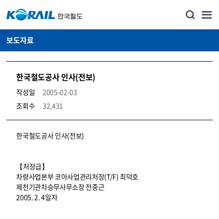
보도자료
한국철도공사 인사(전보)
작성일
2005-02-03
조회수
32,431
뉴스·홍보_보도자료 상세보기 – 내용, 파일, 담당자 연락처로 구성
한국철도공사 인사(전보)
【처장급】
차량사업본부 코아사업관리처장(T/F) 최덕호
제천기관차승무사무소장 전중근
2005. 2. 4일자