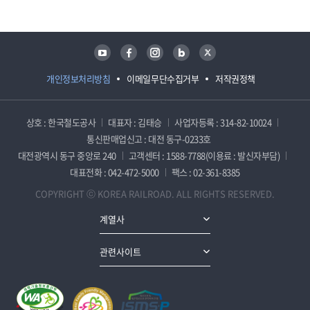
유튜브
페이스북
인스타그램
블로그
트위터
개인정보처리방침
이메일무단수집거부
저작권정책
상호 : 한국철도공사
대표자 : 김태승
사업자등록 : 314-82-10024
통신판매업신고 : 대전 동구-0233호
대전광역시 동구 중앙로 240
고객센터 : 1588-7788(이용료 : 발신자부담)
대표전화 : 042-472-5000
팩스 : 02-361-8385
COPYRIGHT ⓒ KOREA RAILROAD. ALL RIGHTS RESERVED.
계열사
관련사이트