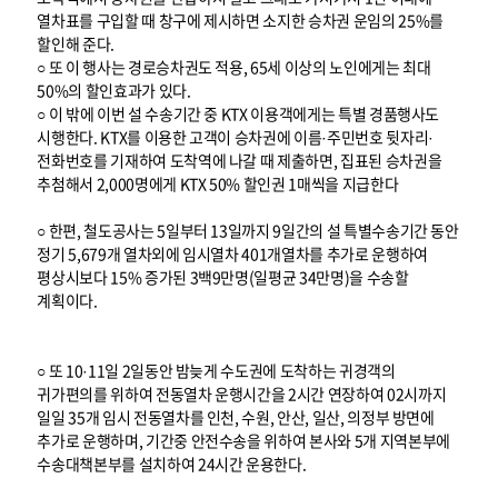
열차표를 구입할 때 창구에 제시하면 소지한 승차권 운임의 25%를
할인해 준다.
○ 또 이 행사는 경로승차권도 적용, 65세 이상의 노인에게는 최대
50%의 할인효과가 있다.
○ 이 밖에 이번 설 수송기간 중 KTX 이용객에게는 특별 경품행사도
시행한다. KTX를 이용한 고객이 승차권에 이름·주민번호 뒷자리·
전화번호를 기재하여 도착역에 나갈 때 제출하면, 집표된 승차권을
추첨해서 2,000명에게 KTX 50% 할인권 1매씩을 지급한다
○ 한편, 철도공사는 5일부터 13일까지 9일간의 설 특별수송기간 동안
정기 5,679개 열차외에 임시열차 401개열차를 추가로 운행하여
평상시보다 15% 증가된 3백9만명(일평균 34만명)을 수송할
계획이다.
○ 또 10·11일 2일동안 밤늦게 수도권에 도착하는 귀경객의
귀가편의를 위하여 전동열차 운행시간을 2시간 연장하여 02시까지
일일 35개 임시 전동열차를 인천, 수원, 안산, 일산, 의정부 방면에
추가로 운행하며, 기간중 안전수송을 위하여 본사와 5개 지역본부에
수송대책본부를 설치하여 24시간 운용한다.