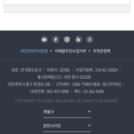
담당자 정보
담당자 정보
유튜브
페이스북
인스타그램
블로그
트위터
개인정보처리방침
이메일무단수집거부
저작권정책
상호 : 한국철도공사
대표자 : 김태승
사업자등록 : 314-82-10024
통신판매업신고 : 대전 동구-0233호
대전광역시 동구 중앙로 240
고객센터 : 1588-7788(이용료 : 발신자부담)
대표전화 : 042-472-5000
팩스 : 02-361-8385
COPYRIGHT ⓒ KOREA RAILROAD. ALL RIGHTS RESERVED.
계열사
관련사이트