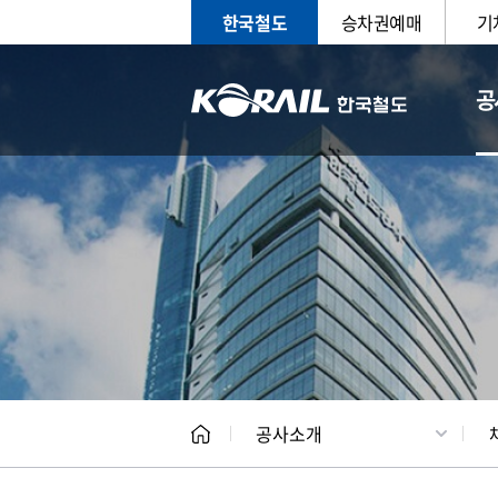
한국철도
승차권예매
기
공
CEO
일반현
공사소개