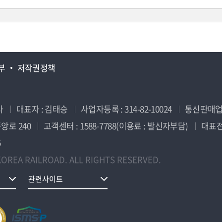
부
저작권정책
사
대표자 : 김태승
사업자등록 : 314-82-10024
통신판매업신
앙로 240
고객센터 : 1588-7788(이용료 : 발신자부담)
대표전화
5
OREA RAILROAD. ALL RIGHTS RESERVED.
관련사이트