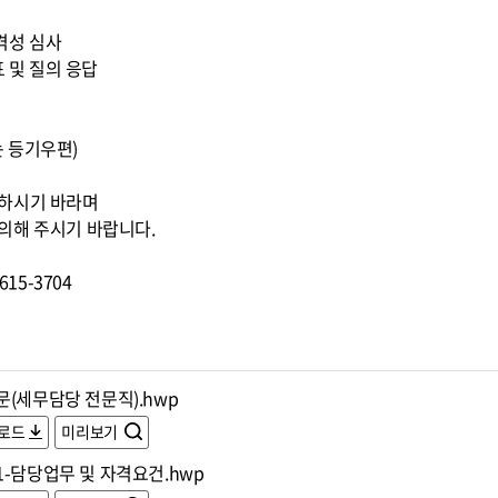
적격성 심사
표 및 질의 응답
또는 등기우편)
조하시기 바라며
의해 주시기 바랍니다.
15-3704
문(세무담당 전문직).hwp
로드
미리보기
1-담당업무 및 자격요건.hwp