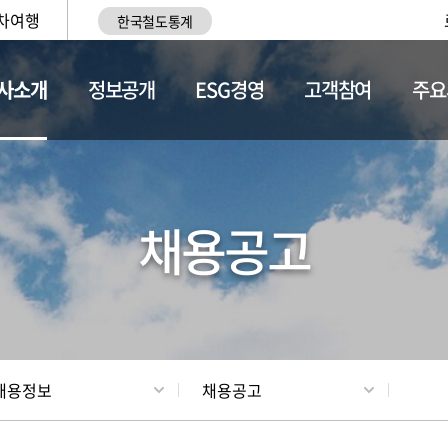
차여행
한국철도통계
사소개
정보공개
ESG경영
고객참여
주요
황
조직현황
채용정보
채용공고
채용정보
채용공고