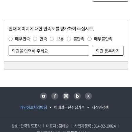
현재 페이지에 대한 만족도를 평가하여 주십시오.
콘텐츠 만족도 조사
만족도 조사
매우만족
만족
보통
불만족
매우불만족
담당자 정보
담당자 정보
유튜브
페이스북
인스타그램
블로그
트위터
개인정보처리방침
이메일무단수집거부
저작권정책
상호 : 한국철도공사
대표자 : 김태승
사업자등록 : 314-82-10024