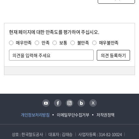
현재 페이지에 대한 만족도를 평가하여 주십시오.
콘텐츠 만족도 조사
만족도 조사
매우만족
만족
보통
불만족
매우불만족
담당자 정보
담당자 정보
유튜브
페이스북
인스타그램
블로그
트위터
개인정보처리방침
이메일무단수집거부
저작권정책
상호 : 한국철도공사
대표자 : 김태승
사업자등록 : 314-82-10024