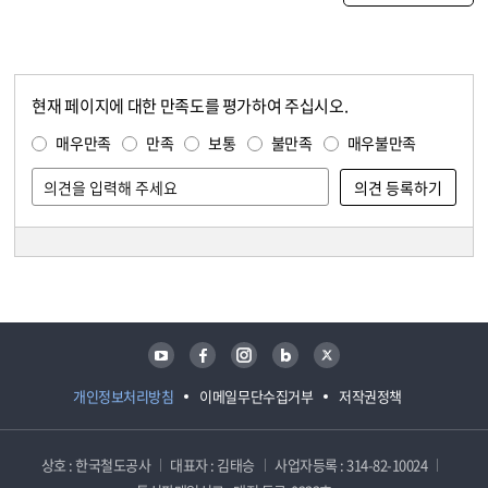
현재 페이지에 대한 만족도를 평가하여 주십시오.
콘텐츠 만족도 조사
만족도 조사
매우만족
만족
보통
불만족
매우불만족
담당자 정보
담당자 정보
유튜브
페이스북
인스타그램
블로그
트위터
개인정보처리방침
이메일무단수집거부
저작권정책
상호 : 한국철도공사
대표자 : 김태승
사업자등록 : 314-82-10024