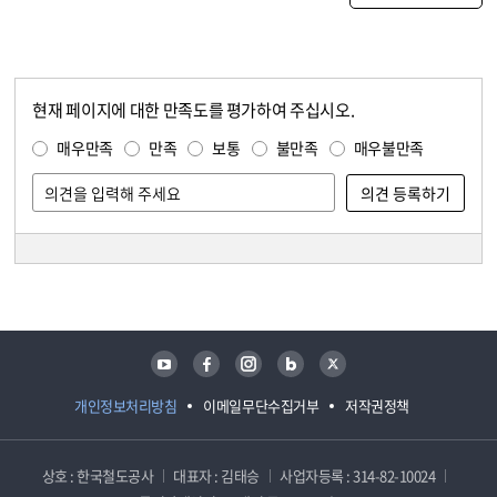
현재 페이지에 대한 만족도를 평가하여 주십시오.
콘텐츠 만족도 조사
만족도 조사
매우만족
만족
보통
불만족
매우불만족
담당자 정보
담당자 정보
유튜브
페이스북
인스타그램
블로그
트위터
개인정보처리방침
이메일무단수집거부
저작권정책
상호 : 한국철도공사
대표자 : 김태승
사업자등록 : 314-82-10024