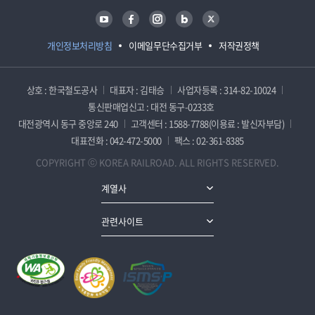
유튜브
페이스북
인스타그램
블로그
트위터
개인정보처리방침
이메일무단수집거부
저작권정책
상호 : 한국철도공사
대표자 : 김태승
사업자등록 : 314-82-10024
통신판매업신고 : 대전 동구-0233호
대전광역시 동구 중앙로 240
고객센터 : 1588-7788(이용료 : 발신자부담)
대표전화 : 042-472-5000
팩스 : 02-361-8385
COPYRIGHT ⓒ KOREA RAILROAD. ALL RIGHTS RESERVED.
계열사
관련사이트