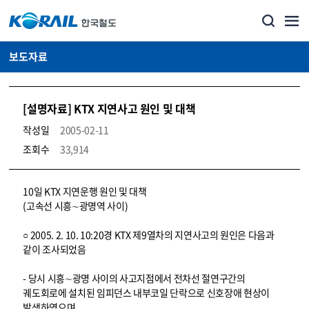
보도자료
[설명자료] KTX 지연사고 원인 및 대책
작성일
2005-02-11
조회수
33,914
뉴스·홍보_보도자료 상세보기 – 내용, 파일, 담당자 연락처로 구성
10일 KTX 지연운행 원인 및 대책
(고속선 시흥∼광명역 사이)
○ 2005. 2. 10. 10:20경 KTX 제9열차의 지연사고의 원인은 다음과
같이 조사되었음
- 당시 시흥∼광명 사이의 사고지점에서 전차선 절연구간의
궤도회로에 설치된 임피던스 내부코일 단락으로 신호장애 현상이
발생하였으며,