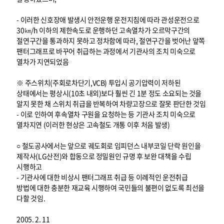
- 이러한 신호장애 발생시 안전운행 운전지침에 따라 관성운전으로
30㎞/h 이하의 제한속도로 운행하던 고속열차가 오르막구간의
절연구간을 통과하지 못하고 정차함에 따라, 절연구간을 벗어난 앞쪽
팬터그래프로 바꾸어 취급하는 과정에서 기관사의 조치 미숙으로
열차가 지연되었음
※ 주스위치(주회로차단기,VCB) 투입시 공기압력이 저하된
상태에서는 평상시(10초 내외)보다 훨씬 긴 1분 정도 소요되는 것을
알지 못한 채 스위치 취급을 반복하여 차량고장으로 잘못 판단한 것임
- 이로 인하여 후속열차 구원을 요청하는 등 기관사 조치 미숙으로
열차지연 (이러한 현상은 고속철도 개통 이후 처음 발생)
○ 철도공사에서는 앞으로 궤도회로 임피던스 내부코일 단락 원인을
제작사(LG산전)와 합동으로 정밀원인 규명 후 보완 대책을 수립
시행하고
- 기관사에 대한 비상시 팬터그래프 취급 등 이례적인 운전취급
방법에 대한 충분한 재교육 시행하여 국민들의 불편이 없도록 최선을
다할 것임.
2005. 2. 11