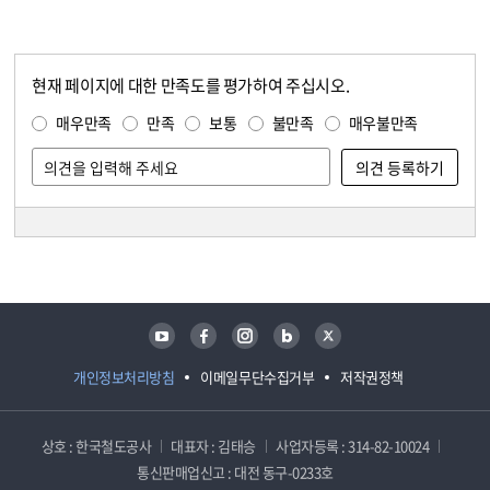
현재 페이지에 대한 만족도를 평가하여 주십시오.
콘텐츠 만족도 조사
만족도 조사
매우만족
만족
보통
불만족
매우불만족
담당자 정보
담당자 정보
유튜브
페이스북
인스타그램
블로그
트위터
개인정보처리방침
이메일무단수집거부
저작권정책
상호 : 한국철도공사
대표자 : 김태승
사업자등록 : 314-82-10024
통신판매업신고 : 대전 동구-0233호