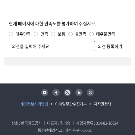
현재 페이지에 대한 만족도를 평가하여 주십시오.
콘텐츠 만족도 조사
만족도 조사
매우만족
만족
보통
불만족
매우불만족
담당자 정보
담당자 정보
유튜브
페이스북
인스타그램
블로그
트위터
개인정보처리방침
이메일무단수집거부
저작권정책
상호 : 한국철도공사
대표자 : 김태승
사업자등록 : 314-82-10024
통신판매업신고 : 대전 동구-0233호